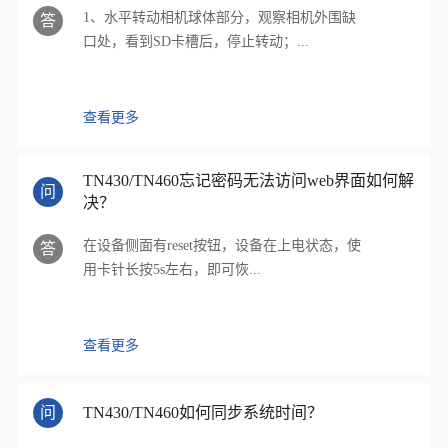
1、水平转动相机球体部分，观察相机外围缺
答
口处，看到SD卡槽后，停止转动；...
查看更多
TN430/TN460忘记密码无法访问web界面如何解
问
决？
在设备侧面有reset按钮，设备在上电状态，使
答
用卡针长按5s左右，即可恢...
查看更多
问
TN430/TN460如何同步系统时间？