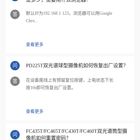
默认IP为192.168.1.123，浏览器可以用Google
答
Chro...
查看更多
问
PD225T双光谱球型摄像机如何恢复出厂设置？
在设备尾线上有预留复位按键，上电状态下长
答
按10s即可恢复出厂设置。
查看更多
FC435T/FC465T/FC430T/FC460T双光谱筒型摄
问
像机如何重置密码？