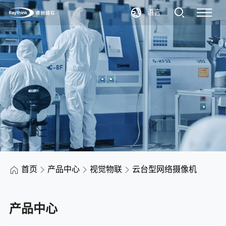
语言
首页
产品中心
视觉物联
云台型网络摄像机
产品中心