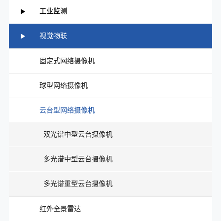
工业监测
视觉物联
固定式网络摄像机
球型网络摄像机
云台型网络摄像机
双光谱中型云台摄像机
多光谱中型云台摄像机
多光谱重型云台摄像机
红外全景雷达