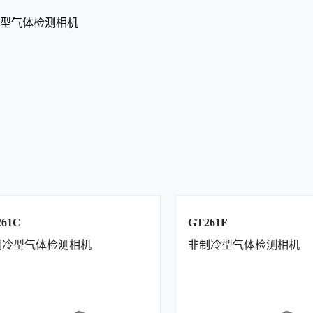
型气体检测相机
261C
GT261F
制冷型气体检测相机
非制冷型气体检测相机