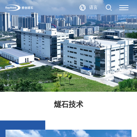
语言
燧石技术