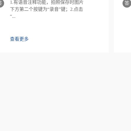
1.有语音注释功能，拍照保存时图片
答
答
下方第二个按键为“录音”键；2.点击
“...
查看更多