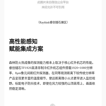
（Raythink睿创燧石展区）
高性能感知
赋能集成方案
森林防火热成像的探测能力根本上取决于核心红外机芯的性能。
睿创燧石TF1920高清非制冷红外机芯组件搭载1920×1080分辨
率、8μm像元间距红外探测器，在同等观测距离下较传统分辨率
产品呈现更丰富的温度细节，使远距离微小火点更早进入监控视
野。标配电子防抖技术，即使在风力较强的山顶高塔上，画面依
然稳定清晰。