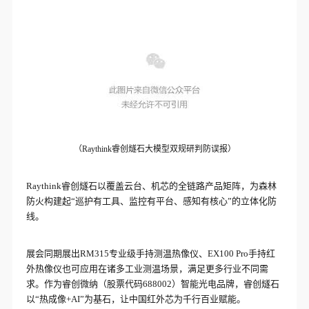
（Raythink睿创燧石大模型双规研判防误报）
Raythink睿创燧石以覆盖云台、机芯的全链路产品矩阵，为森林
防火构建起“巡护有工具、监控有平台、感知有核心”的立体化防
线。
展会同期展出RM315专业级手持测温热像仪、EX100 Pro手持红
外热像仪也可应用在诸多工业测温场景，满足更多行业不同需
求。作为睿创微纳（股票代码688002）智能光电品牌，睿创燧石
以“热成像+AI”为基石，让中国红外芯为千行百业赋能。