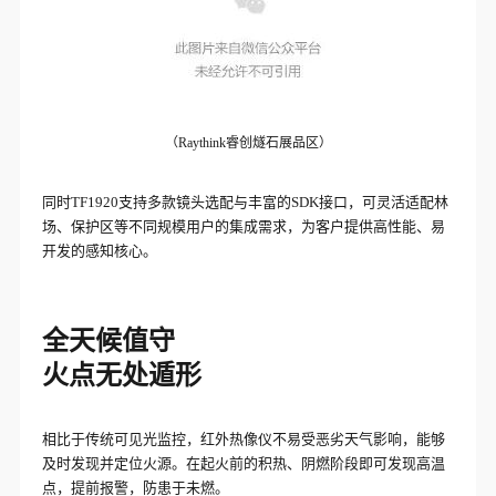
（Raythink睿创燧石展品区）
同时TF1920支持多款镜头选配与丰富的SDK接口，可灵活适配林
场、保护区等不同规模用户的集成需求，为客户提供高性能、易
开发的感知核心。
全天候值守
火点无处遁形
相比于传统可见光监控，红外热像仪不易受恶劣天气影响，能够
及时发现并定位火源。在起火前的积热、阴燃阶段即可发现高温
点，提前报警，防患于未燃。