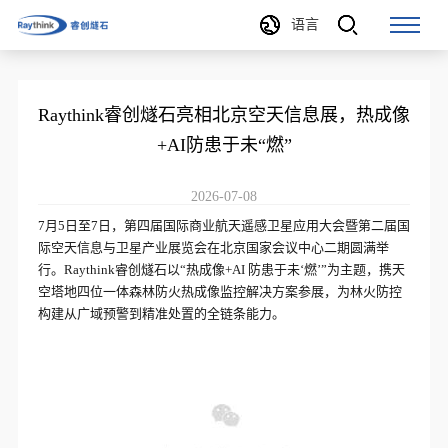
语言
Raythink睿创燧石亮相北京空天信息展，热成像
+AI防患于未“燃”
2026-07-08
7月5日至7日，第四届国际商业航天遥感卫星应用大会暨第二届国
际空天信息与卫星产业展览会在北京国家会议中心二期圆满举
行。Raythink睿创燧石以“热成像+AI 防患于未‘燃’”为主题，携天
空塔地四位一体森林防火热成像监控解决方案参展，为林火防控
构建从广域预警到精准处置的全链条能力。