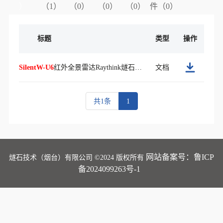
）
（1）
（0）
（0）
（0）
件（0）
标题
类型
操作
SilentW-U6
红外全景雷达Raythink燧石技术-2P折页.pdf
文档
共1条
1
网站备案号：鲁ICP
燧石技术（烟台）有限公司 ©2024 版权所有
备2024099263号-1